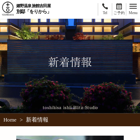
嬉野温泉 旅館吉田屋
別邸「をりから」
Tel
ご予約
Menu
>
新着情報
Home