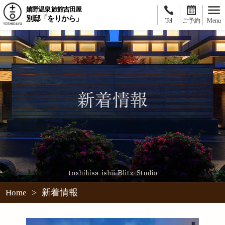
嬉野温泉 旅館吉田屋
別邸「をりから」
Tel
ご予約
Menu
>
新着情報
Home