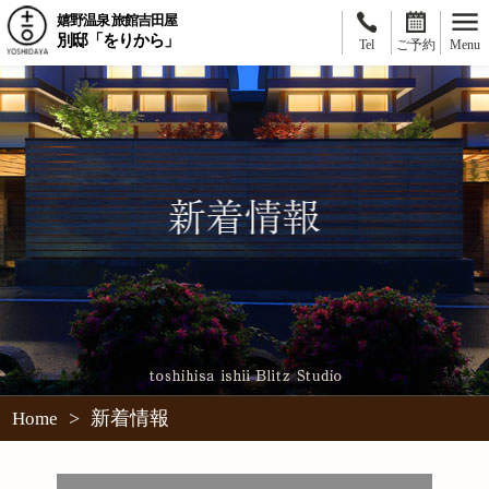
嬉野温泉 旅館吉田屋
別邸「をりから」
Tel
ご予約
Menu
>
新着情報
Home