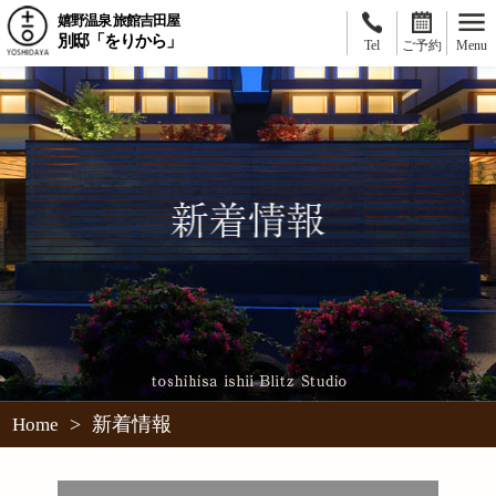
嬉野温泉 旅館吉田屋
別邸「をりから」
Tel
ご予約
Menu
>
新着情報
Home