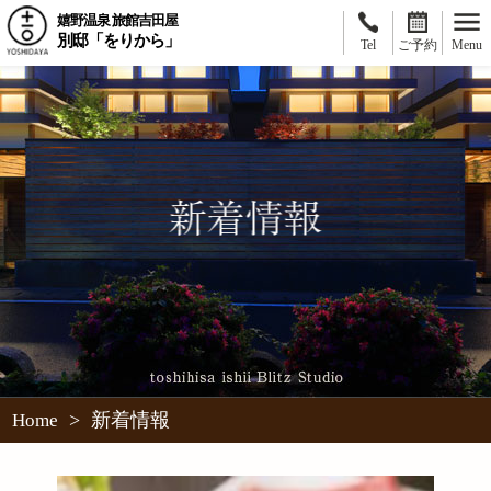
嬉野温泉 旅館吉田屋
別邸「をりから」
Tel
ご予約
Menu
>
新着情報
Home