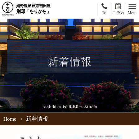
嬉野温泉 旅館吉田屋
別邸「をりから」
Tel
ご予約
Menu
>
新着情報
Home