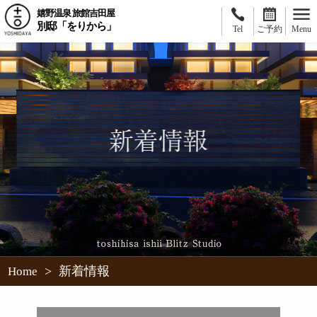
嬉野温泉 旅館吉田屋
別邸「をりから」
Tel
ご予約
Menu
>
新着情報
Home