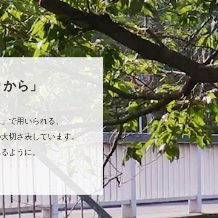
りから」
に」で用いられる、
の大切さ表しています。
あるように。