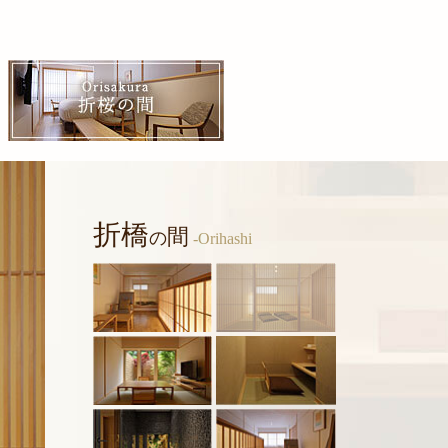
折橋
間
の
-Orihashi