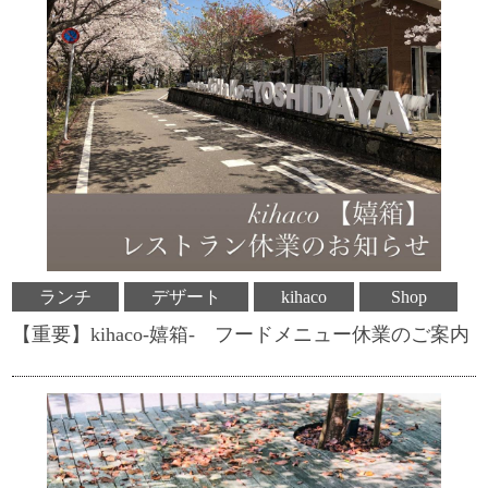
ランチ
デザート
kihaco
Shop
【重要】kihaco-嬉箱- フードメニュー休業のご案内