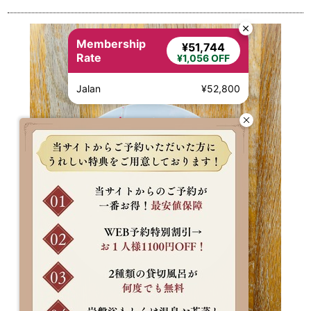
Membership
¥51,744
Rate
¥1,056 OFF
Jalan
¥52,800