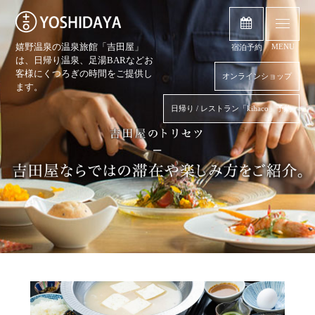
嬉野温泉の温泉旅館「吉田屋」
MENU
宿泊予約
は、日帰り温泉、
足湯BARなどお
客様にくつろぎの時間をご提供し
オンラインショップ
ます。
日帰り / レストラン「kihaco」予約