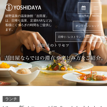
嬉野温泉の温泉旅館「吉田屋」
MENU
宿泊予約
は、日帰り温泉、
足湯BARなどお
客様にくつろぎの時間をご提供し
オンラインショップ
ます。
日帰り / レストラン「kihaco」予約
ランチ