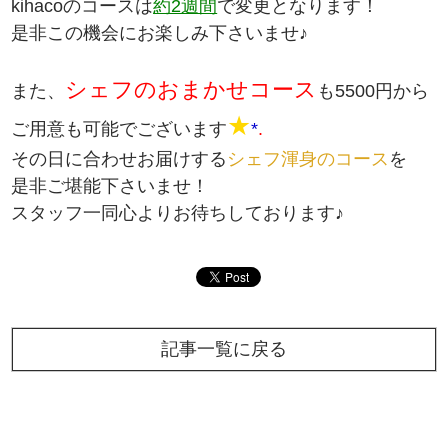
kihacoのコースは
約2週間
で変更となります！
是非この機会にお楽しみ下さいませ♪
シェフのおまかせコース
また、
も5500円から
★
ご用意も可能でございます
*
.
その日に合わせお届けする
シェフ渾身のコース
を
是非ご堪能下さいませ！
スタッフ一同心よりお待ちしております♪
記事一覧に戻る