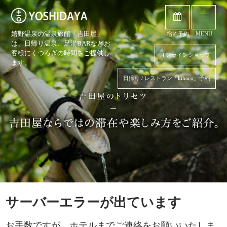
嬉野温泉の温泉旅館「吉田屋」
MENU
宿泊予約
は、日帰り温泉、
足湯BARなどお
客様にくつろぎの時間をご提供し
オンラインショップ
ます。
日帰り / レストラン「kihaco」予約
サーバーエラーが出ています
お手数ですが、ホテルまでご連絡をお願いいたしま