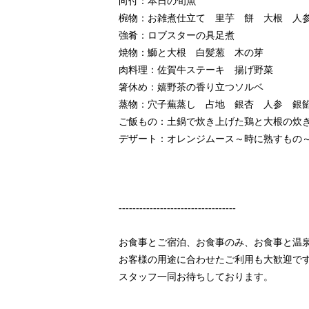
​向付：本日の旬魚
​椀物：お雑煮仕立て 里芋 餅 大根 人
強肴：ロブスターの具足煮
焼物：鰤と大根 白髪葱 木の芽
​肉料理：佐賀牛ステーキ 揚げ野菜
箸休め：嬉野茶の香り立つソルベ
蒸物：穴子蕪蒸し 占地 銀杏 人参 銀
​ご飯もの：土鍋で炊き上げた鶏と大根の炊
デザート：オレンジムース～時に熟すもの
----------------------------------​
お食事とご宿泊、お食事のみ、お食事と温
​お客様の用途に合わせたご利用も大歓迎で
スタッフ一同お待ちしております。