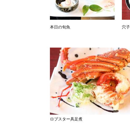
本日の旬魚
穴
ロブスター具足煮