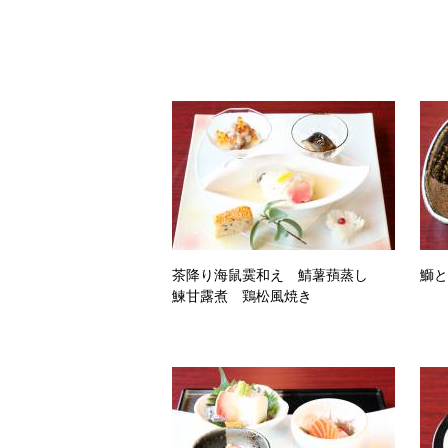
茶降り海鼠霙和え 鯖薯蕷蒸し
鰤
鰊甘露煮 鶏松風焼き