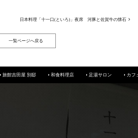
日本料理「十一口(といろ)」夜席 河豚と佐賀牛の懐石
一覧ページへ戻る
旅館吉田屋 別邸
和食料理店
足湯サロン
カフ