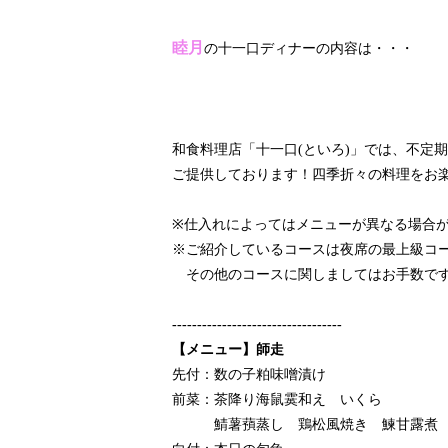
睦月
の十一口ディナーの内容は・・・
和食料理店「十一口(といろ)」では、不定
ご提供しております！四季折々の料理をお楽
※仕入れによってはメニューが異なる場合
※ご紹介しているコースは夜席の最上級コ
その他のコースに関しましてはお手数です
----------------------------------
【メニュー】師走
先付：数の子粕味噌漬け
​前菜：茶降り海鼠霙和え いくら
鯖薯蕷蒸し 鶏松風焼き 鰊甘露煮 